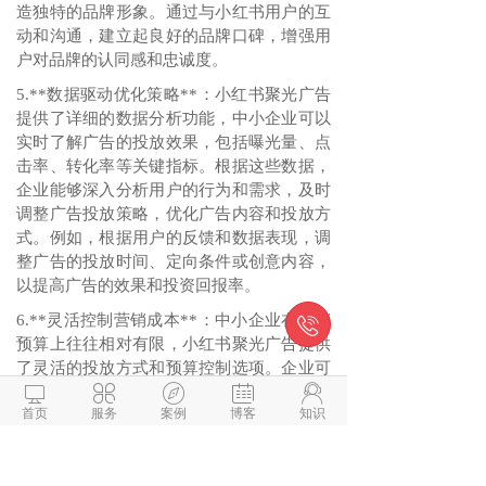
造独特的品牌形象。通过与小红书用户的互
动和沟通，建立起良好的品牌口碑，增强用
户对品牌的认同感和忠诚度。
5.**数据驱动优化策略**：小红书聚光广告
提供了详细的数据分析功能，中小企业可以
实时了解广告的投放效果，包括曝光量、点
击率、转化率等关键指标。根据这些数据，
企业能够深入分析用户的行为和需求，及时
调整广告投放策略，优化广告内容和投放方
式。例如，根据用户的反馈和数据表现，调
整广告的投放时间、定向条件或创意内容，
以提高广告的效果和投资回报率。
6.**灵活控制营销成本**：中小企业在营销

预算上往往相对有限，小红书聚光广告提供
了灵活的投放方式和预算控制选项。企业可





以根据自身的预算情况，选择合适的广告投
首页
服务
案例
博客
知识
放模式，如按点击付费（CPC）、按展示付
费（CPM）等，并设置每日或总预算上限。
这种灵活的成本控制方式，能够让中小企业