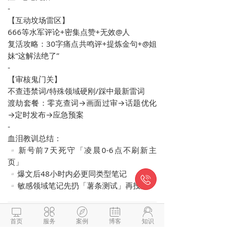
-

【互动坟场雷区】

666等水军评论+密集点赞+无效@人

复活攻略：30字痛点共鸣评+提炼金句+@姐
妹“这解法绝了”

-

【审核鬼门关】

不查违禁词/特殊领域硬刚/踩中最新雷词

渡劫套餐：零克查词→画面过审→话题优化
→定时发布→应急预案

-

血泪教训总结：

▫新号前7天死守「凌晨0-6点不刷新主
页」

▫爆文后48小时内必更同类型笔记


▫敏感领域笔记先扔「薯条测试」再投放





微信与项目经理沟通
首页
服务
案例
博客
知识
解答本文疑问/技术咨询/运营咨