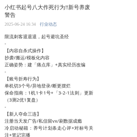
小红书起号八大作死行为‼新号养废
警告
2025-06-24 16:34
行业动态
限流刺客退退退，起号避坑圣经

-

【内容自杀式操作】

抄袭/搬运/模板化内容

正确姿势：建「痛点库」+真实经历改编

-

【账号折寿行为】

单机切3个号/异地登录/断更摆烂

保命指南：1机1卡1号+「3-2-1法则」更新
（3测2优1复盘）

-

【新人夺命三连】

注册当天发广告/私信留vx/刷数据成瘾

冷启动秘籍：养号计划条走心评+对标号关
注+笔记完播
